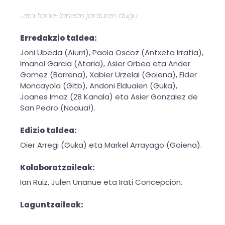
…eta talde-lanean jarduten dugu
Erredakzio taldea:
Joni Ubeda (Aiurri), Paola Oscoz (Antxeta Irratia),
Imanol Garcia (Ataria), Asier Orbea eta Ander
Gomez (Barrena), Xabier Urzelai (Goiena), Eider
Moncayola (Gitb), Andoni Elduaien (Guka),
Joanes Imaz (28 Kanala) eta Asier Gonzalez de
San Pedro (Noaua!).
Edizio taldea:
Oier Arregi (Guka) eta Markel Arrayago (Goiena).
Kolaboratzaileak:
Ian Ruiz, Julen Unanue eta Irati Concepcion.
Laguntzaileak: