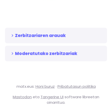
Zerbitzariaren arauak
Moderatutako zerbitzariak
matx.eus
:
Honi buruz
·
Pribatutasun politika
Mastodon
eta
Tangerine UI
software libreetan
oinarritua.