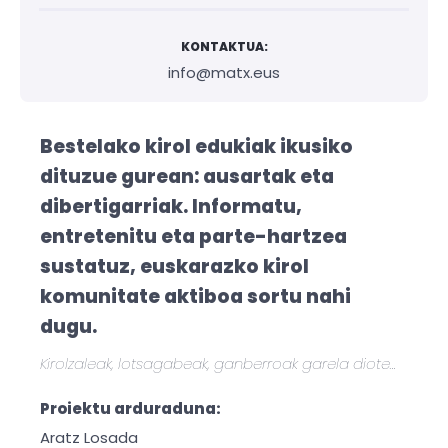
KONTAKTUA:
Hasi sa
info@matx.eus
Bestelako kirol edukiak ikusiko
dituzue gurean: ausartak eta
dibertigarriak. Informatu,
entretenitu eta parte-hartzea
sustatuz, euskarazko kirol
komunitate aktiboa sortu nahi
dugu.
Kirolzaleak, lotsagabeak, ganberroak garela diote…
Proiektu arduraduna:
Aratz Losada