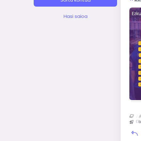
Ezk
Hasi saioa
Ju
0
b