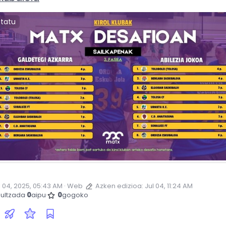
utatu
l 04, 2025, 05:43 AM
·
·
Web
Azken edizioa:
Jul 04, 11:24 AM
ultzada
·
0
aipu
·
0
gogoko