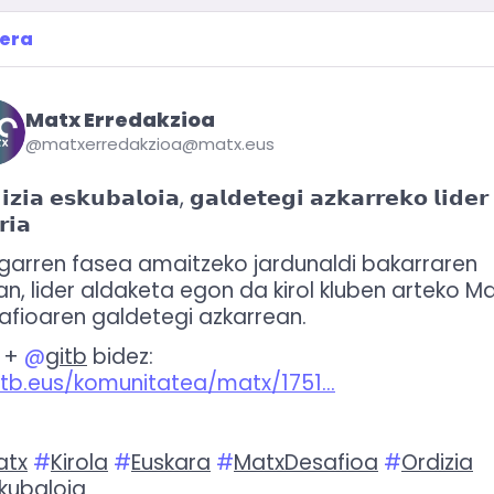
era
Matx Erredakzioa
@matxerredakzioa@matx.eus
𝗶𝘇𝗶𝗮 𝗲𝘀𝗸𝘂𝗯𝗮𝗹𝗼𝗶𝗮, 𝗴𝗮𝗹𝗱𝗲𝘁𝗲𝗴𝗶 𝗮𝘇𝗸𝗮𝗿𝗿𝗲𝗸𝗼 𝗹𝗶𝗱𝗲𝗿 
𝗿𝗶𝗮
ugarren fasea amaitzeko jardunaldi bakarraren 
an, lider aldaketa egon da kirol kluben arteko Ma
afioaren galdetegi azkarrean.
 + 
@
gitb
 bidez:
itb.eus/komunitatea/matx/1751
atx
#
Kirola
#
Euskara
#
MatxDesafioa
#
Ordizia
kubaloia