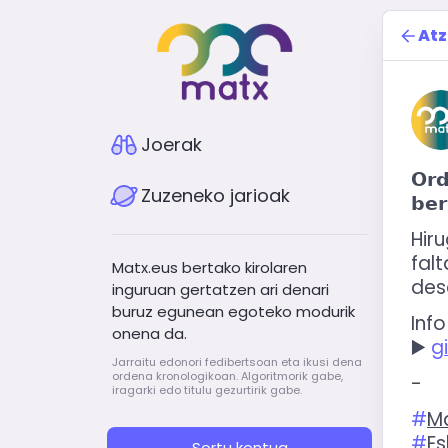
Atz
Joerak
𝗢𝗿𝗱
Zuzeneko jarioak
𝗯𝗲𝗿
Hir
falt
Matx.eus bertako kirolaren
des
inguruan gertatzen ari denari
buruz egunean egoteko modurik
Info
onena da.
▶️ 
g
Jarraitu edonori fedibertsoan eta ikusi dena
ordena kronologikoan. Algoritmorik gabe,
-
iragarki edo titulu gezurtirik gabe.
#
M
#
Es
Sortu kontua