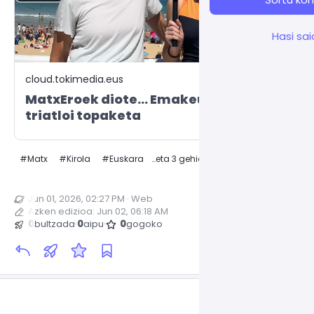
Hasi sa
cloud.tokimedia.eus
MatxEroek diote… Emakeumeen
triatloi topaketa
#
Matx
#
Kirola
#
Euskara
…eta 3 gehiago
Jun 01, 2026, 02:27 PM
·
·
Web
Azken edizioa:
Jun 02, 06:18 AM
0
bultzada
·
0
aipu
·
0
gogoko