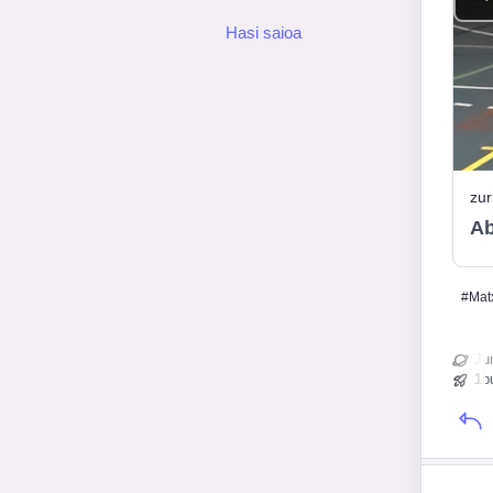
Hasi saioa
zur
Ab
#
Mat
Ju
1
b