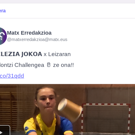
era
Matx Erredakzioa
@matxerredakzioa@matx.eus
𝗟𝗘𝗭𝗜𝗔 𝗝𝗢𝗞𝗢𝗔 x Leizaran
ontzi Challengea 🥛 ze ona!!
.co/31qdd