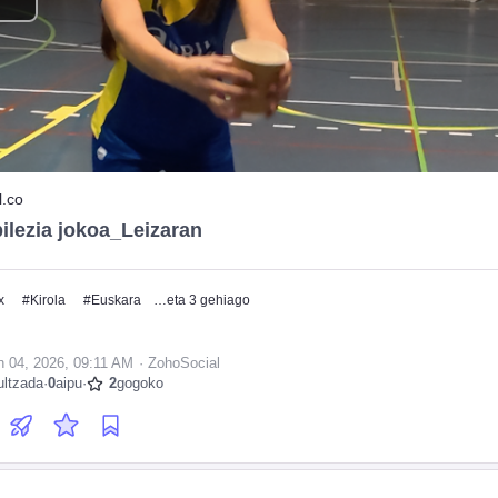
l.co
ilezia jokoa_Leizaran
x
#
Kirola
#
Euskara
…eta 3 gehiago
n 04, 2026, 09:11 AM
·
·
ZohoSocial
ultzada
·
0
aipu
·
2
gogoko