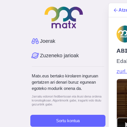
Atz
Joerak
𝗔𝗕
Zuzeneko jarioak
Edal
zurl
Matx.eus bertako kirolaren inguruan
gertatzen ari denari buruz egunean
egoteko modurik onena da.
Jarraitu edonori fedibertsoan eta ikusi dena ordena
kronologikoan. Algoritmorik gabe, iragarki edo titulu
gezurtirik gabe.
Sortu kontua