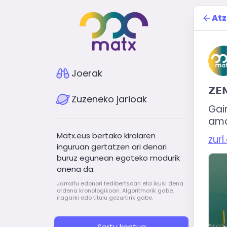
Atz
Joerak
𝗭𝗘
Zuzeneko jarioak
Gai
ama
Matx.eus bertako kirolaren
zur
inguruan gertatzen ari denari
buruz egunean egoteko modurik
onena da.
Jarraitu edonori fedibertsoan eta ikusi dena
ordena kronologikoan. Algoritmorik gabe,
iragarki edo titulu gezurtirik gabe.
Sortu kontua