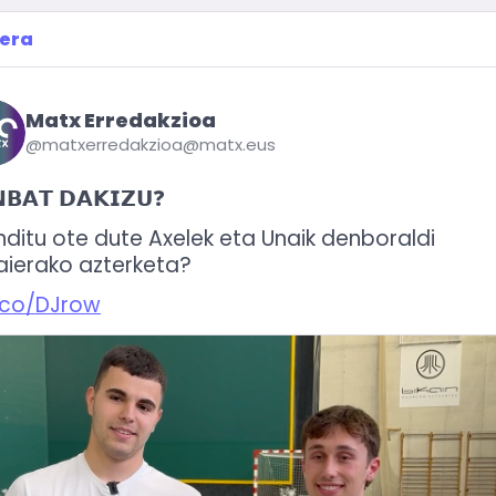
era
Matx Erredakzioa
@matxerredakzioa@matx.eus
𝗕𝗔𝗧 𝗗𝗔𝗞𝗜𝗭𝗨❓
nditu ote dute Axelek eta Unaik denboraldi 
ierako azterketa? 
l.co/DJrow