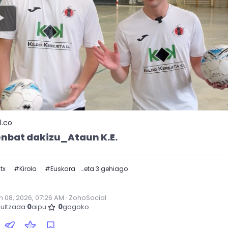
l.co
nbat dakizu_Ataun K.E.
tx
#
Kirola
#
Euskara
…eta 3 gehiago
n 08, 2026, 07:26 AM
·
·
ZohoSocial
ultzada
·
0
aipu
·
0
gogoko