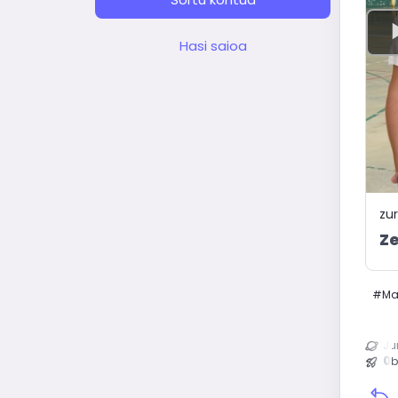
Hasi saioa
zur
Ze
#
Ma
Ju
0
b